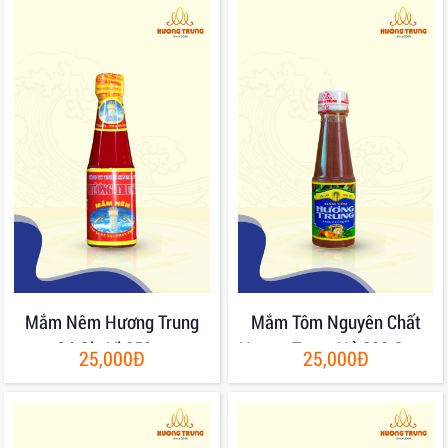
Mắm Nêm Hương Trung
Mắm Tôm Nguyên Chất
Có Gia Vị 250gr
Hương Trung Hủ 200 Gram
25,000Đ
25,000Đ