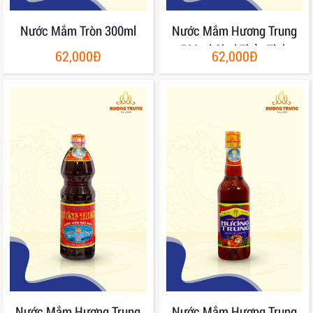
Nước Mắm Tròn 300ml
Nước Mắm Hương Trung
500ml Chai Thủy Tinh
62,000Đ
62,000Đ
Nước Mắm Hương Trung
Nước Mắm Hương Trung