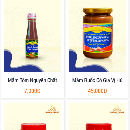
Mắm Tôm Nguyên Chất
Mắm Ruốc Có Gia Vị Hủ
Hương Trung 80 Gram
Thủy Tinh 400g
7,000Đ
45,000Đ