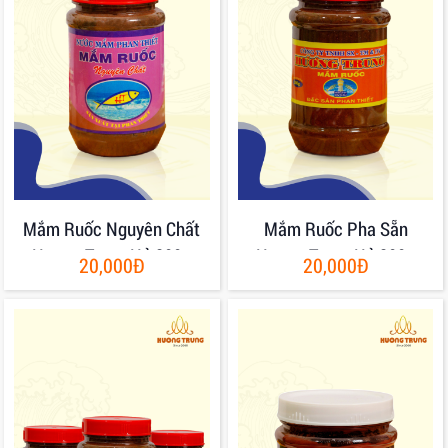
Mắm Ruốc Nguyên Chất
Mắm Ruốc Pha Sẵn
Hương Trung Hủ 200g
Hương Trung Hủ 200g
20,000Đ
20,000Đ