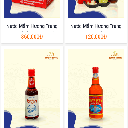
Nước Mắm Hương Trung
Nước Mắm Hương Trung
500ml Thùng 06 Chai
500ml
360,000Đ
120,000Đ