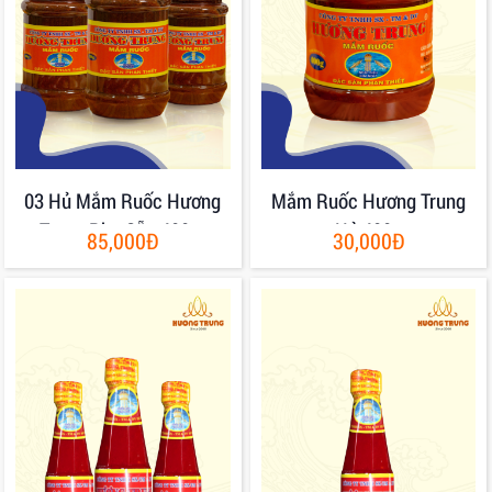
03 Hủ Mắm Ruốc Hương
Mắm Ruốc Hương Trung
Trung Pha Sẵn 400gr
Hủ 400g
85,000Đ
30,000Đ