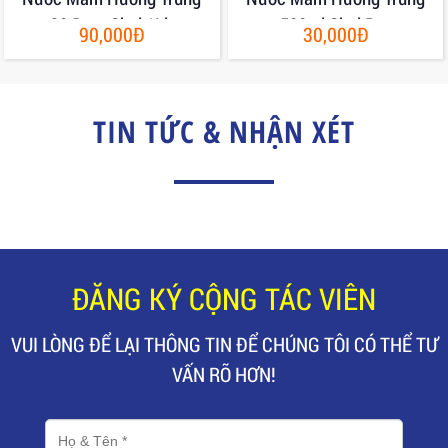
30 Đạm Chai 1Lit
500ml Chai Pet
90,000Đ
30,000Đ
TIN TỨC & NHẬN XÉT
ĐĂNG KÝ CỘNG TÁC VIÊN
VUI LÒNG ĐỂ LẠI THÔNG TIN ĐỂ CHÚNG TÔI CÓ THỂ TƯ
VẤN RÕ HƠN!