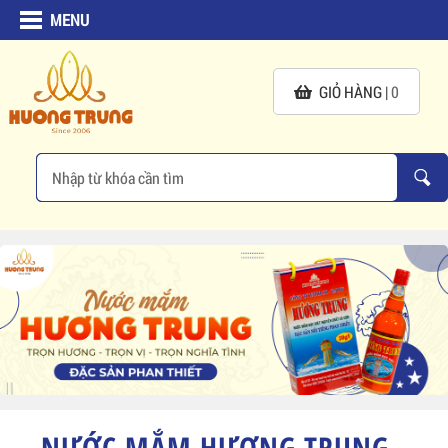
MENU
GIỎ HÀNG |
0
NƯỚC MẮM HƯƠNG TRUNG -