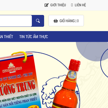
GIỚI THIỆU
LIÊN HỆ
GIỎ HÀNG |
0
N THIẾT
TIN TỨC ẨM THỰC