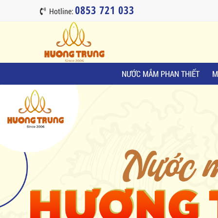
0853 721 033
Hotline:
NƯỚC MẮM PHAN THIẾT
M