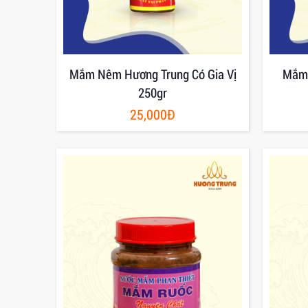
Mắm Nêm Hương Trung Có Gia Vị
Mắm 
250gr
25,000Đ