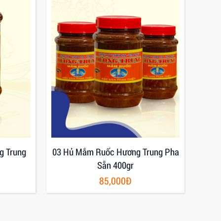
g Trung
03 Hủ Mắm Ruốc Hương Trung Pha
Mắm
Sẵn 400gr
85,000Đ