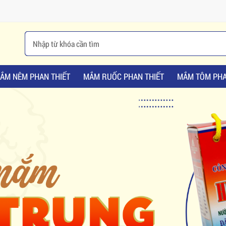
ẮM NÊM PHAN THIẾT
MẮM RUỐC PHAN THIẾT
MẮM TÔM PHA