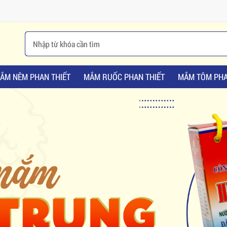
ẮM NÊM PHAN THIẾT
MẮM RUỐC PHAN THIẾT
MẮM TÔM PHA