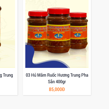
g Trung
03 Hủ Mắm Ruốc Hương Trung Pha
Mắm
Sẵn 400gr
85,000Đ