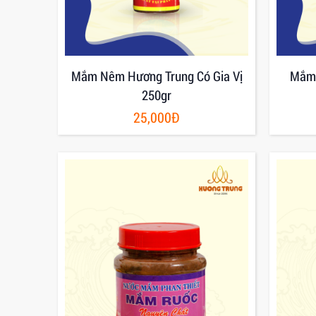
Mắm Nêm Hương Trung Có Gia Vị
Mắm 
250gr
25,000Đ