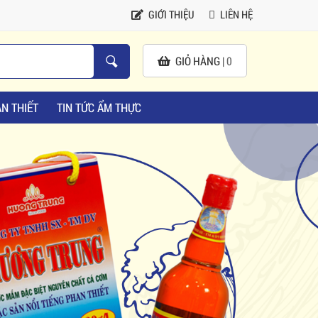
GIỚI THIỆU
LIÊN HỆ
GIỎ HÀNG |
0
N THIẾT
TIN TỨC ẨM THỰC