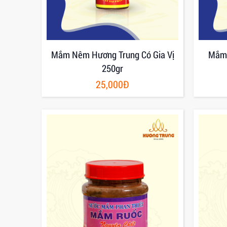
Mắm Nêm Hương Trung Có Gia Vị
Mắm 
250gr
25,000Đ