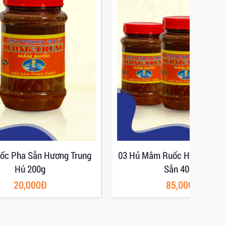
g Trung
03 Hủ Mắm Ruốc Hương Trung Pha
Mắm
Sẵn 400gr
85,000Đ