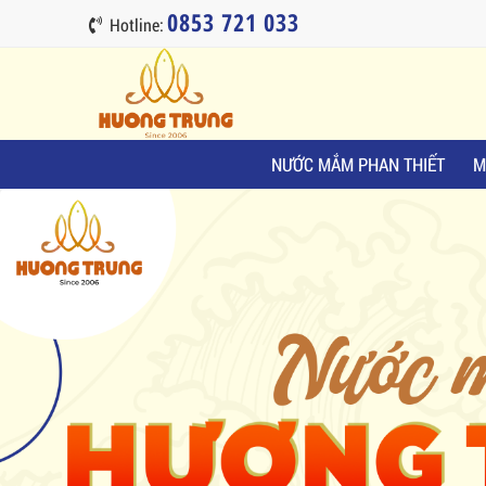
0853 721 033
Hotline:
NƯỚC MẮM PHAN THIẾT
M