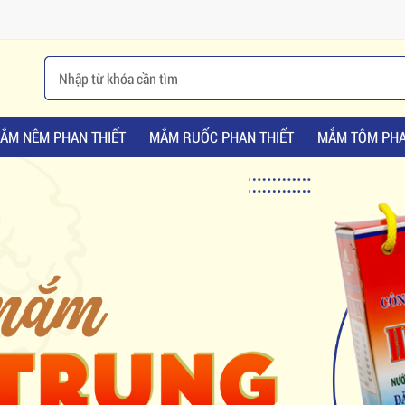
ẮM NÊM PHAN THIẾT
MẮM RUỐC PHAN THIẾT
MẮM TÔM PHA