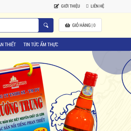
GIỚI THIỆU
LIÊN HỆ
GIỎ HÀNG |
0
N THIẾT
TIN TỨC ẨM THỰC