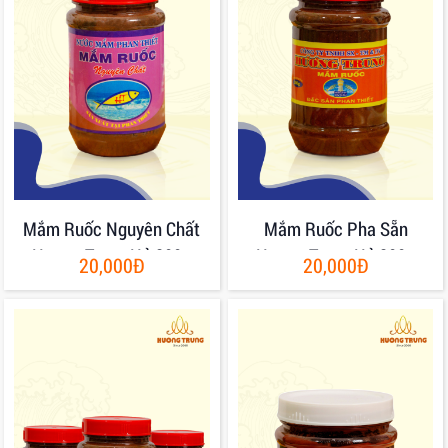
Mắm Ruốc Nguyên Chất
Mắm Ruốc Pha Sẵn
Hương Trung Hủ 200g
Hương Trung Hủ 200g
20,000Đ
20,000Đ