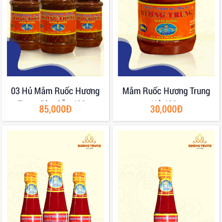
03 Hủ Mắm Ruốc Hương
Mắm Ruốc Hương Trung
Trung Pha Sẵn 400gr
Hủ 400g
85,000Đ
30,000Đ