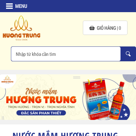
MENU
GIỎ HÀNG |
0
NƯỚC MẮM HƯƠNG TRUNG -