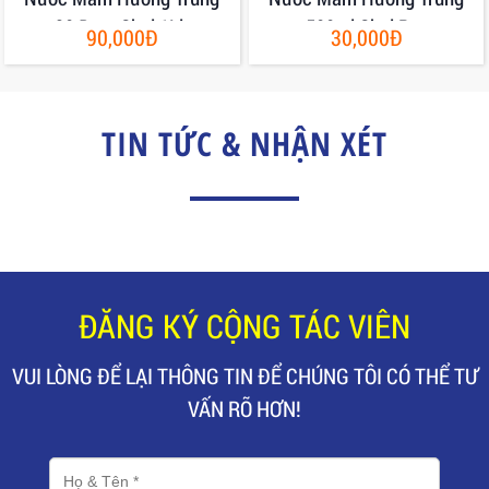
30 Đạm Chai 1Lit
500ml Chai Pet
90,000Đ
30,000Đ
TIN TỨC & NHẬN XÉT
ĐĂNG KÝ CỘNG TÁC VIÊN
VUI LÒNG ĐỂ LẠI THÔNG TIN ĐỂ CHÚNG TÔI CÓ THỂ TƯ
VẤN RÕ HƠN!