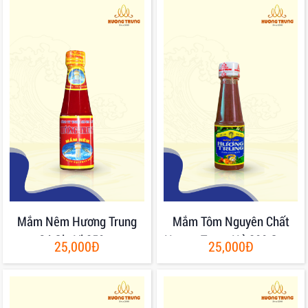
Mắm Nêm Hương Trung
Mắm Tôm Nguyên Chất
Có Gia Vị 250gr
Hương Trung Hủ 200 Gram
25,000Đ
25,000Đ