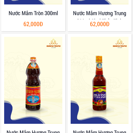
Nước Mắm Tròn 300ml
Nước Mắm Hương Trung
500ml Chai Thủy Tinh
62,000Đ
62,000Đ
Nước Mắm Hương Trung
Nước Mắm Hương Trung