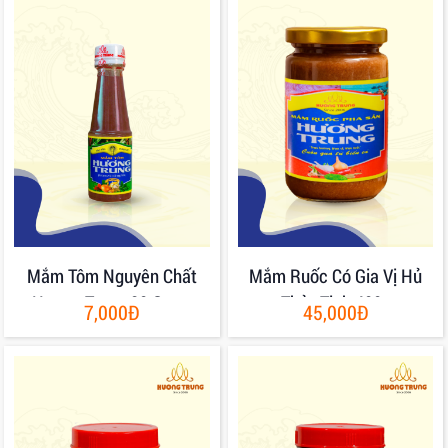
Mắm Tôm Nguyên Chất
Mắm Ruốc Có Gia Vị Hủ
Hương Trung 80 Gram
Thủy Tinh 400g
7,000Đ
45,000Đ