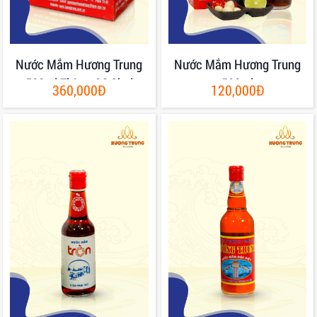
Nước Mắm Hương Trung
Nước Mắm Hương Trung
500ml Thùng 06 Chai
500ml
360,000Đ
120,000Đ