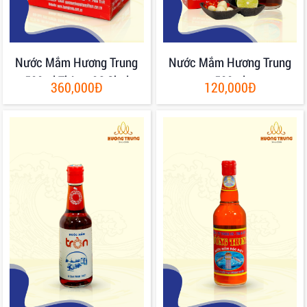
Nước Mắm Hương Trung
Nước Mắm Hương Trung
500ml Thùng 06 Chai
500ml
360,000Đ
120,000Đ