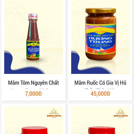
Mắm Tôm Nguyên Chất
Mắm Ruốc Có Gia Vị Hủ
Hương Trung 80 Gram
Thủy Tinh 400g
7,000Đ
45,000Đ