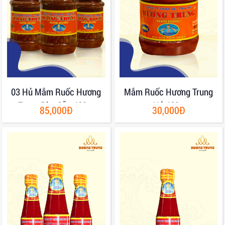
03 Hủ Mắm Ruốc Hương
Mắm Ruốc Hương Trung
Trung Pha Sẵn 400gr
Hủ 400g
85,000Đ
30,000Đ