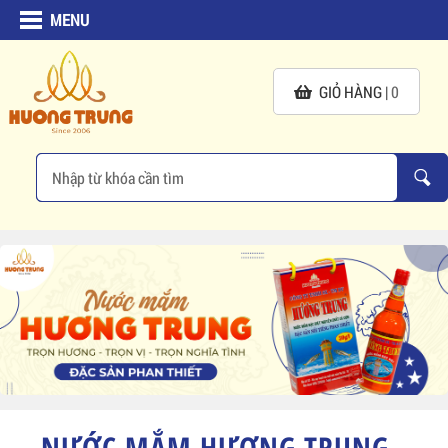
MENU
GIỎ HÀNG |
0
NƯỚC MẮM HƯƠNG TRUNG -