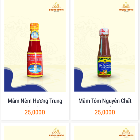
Mắm Nêm Hương Trung
Mắm Tôm Nguyên Chất
Có Gia Vị 250gr
Hương Trung Hủ 200 Gram
25,000Đ
25,000Đ