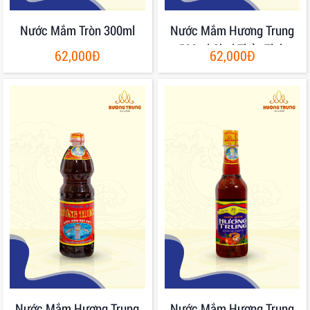
Nước Mắm Tròn 300ml
Nước Mắm Hương Trung
500ml Chai Thủy Tinh
62,000Đ
62,000Đ
Nước Mắm Hương Trung
Nước Mắm Hương Trung