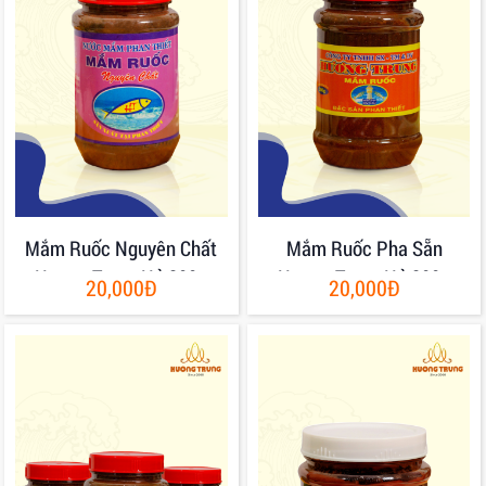
Mắm Ruốc Nguyên Chất
Mắm Ruốc Pha Sẵn
Hương Trung Hủ 200g
Hương Trung Hủ 200g
20,000Đ
20,000Đ