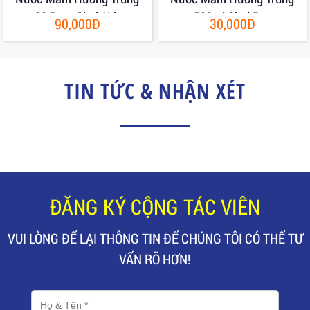
30 Đạm Chai 1Lit
500ml Chai Pet
90,000Đ
30,000Đ
TIN TỨC & NHẬN XÉT
ĐĂNG KÝ CỘNG TÁC VIÊN
VUI LÒNG ĐỂ LẠI THÔNG TIN ĐỂ CHÚNG TÔI CÓ THỂ TƯ
VẤN RÕ HƠN!