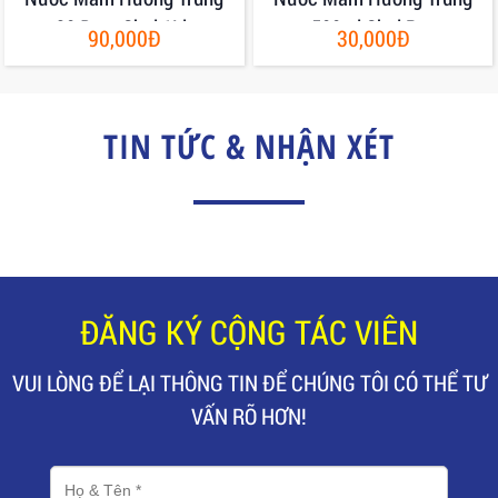
30 Đạm Chai 1Lit
500ml Chai Pet
90,000Đ
30,000Đ
TIN TỨC & NHẬN XÉT
ĐĂNG KÝ CỘNG TÁC VIÊN
VUI LÒNG ĐỂ LẠI THÔNG TIN ĐỂ CHÚNG TÔI CÓ THỂ TƯ
VẤN RÕ HƠN!