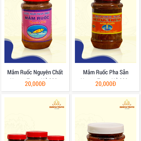
Mắm Ruốc Nguyên Chất
Mắm Ruốc Pha Sẵn
Hương Trung Hủ 200g
Hương Trung Hủ 200g
20,000Đ
20,000Đ