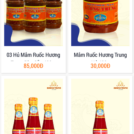
03 Hủ Mắm Ruốc Hương
Mắm Ruốc Hương Trung
Trung Pha Sẵn 400gr
Hủ 400g
85,000Đ
30,000Đ