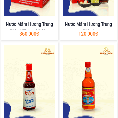
Nước Mắm Hương Trung
Nước Mắm Hương Trung
500ml Thùng 06 Chai
500ml
360,000Đ
120,000Đ