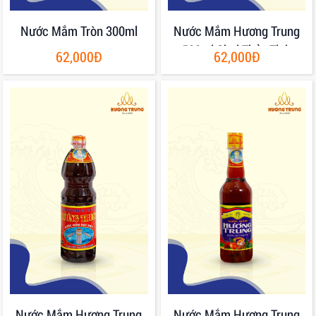
Nước Mắm Tròn 300ml
Nước Mắm Hương Trung
500ml Chai Thủy Tinh
62,000Đ
62,000Đ
Nước Mắm Hương Trung
Nước Mắm Hương Trung