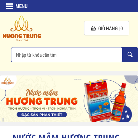
MENU
GIỎ HÀNG |
0
NƯỚC MẮM HƯƠNG TRUNG -