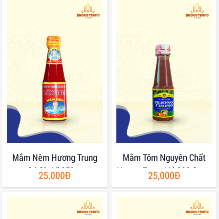
Mắm Nêm Hương Trung
Mắm Tôm Nguyên Chất
Có Gia Vị 250gr
Hương Trung Hủ 200 Gram
25,000Đ
25,000Đ