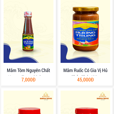
Mắm Tôm Nguyên Chất
Mắm Ruốc Có Gia Vị Hủ
Hương Trung 80 Gram
Thủy Tinh 400g
7,000Đ
45,000Đ