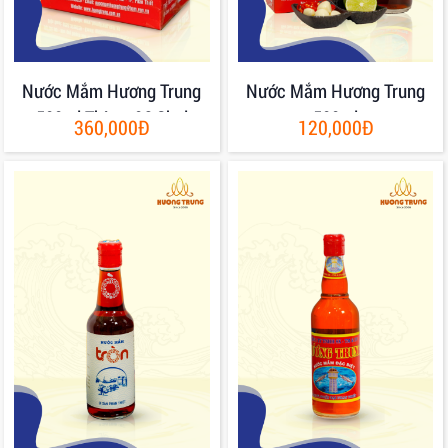
Nước Mắm Hương Trung
Nước Mắm Hương Trung
500ml Thùng 06 Chai
500ml
360,000Đ
120,000Đ