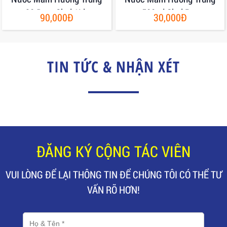
30 Đạm Chai 1Lit
500ml Chai Pet
90,000Đ
30,000Đ
TIN TỨC & NHẬN XÉT
ĐĂNG KÝ CỘNG TÁC VIÊN
VUI LÒNG ĐỂ LẠI THÔNG TIN ĐỂ CHÚNG TÔI CÓ THỂ TƯ
VẤN RÕ HƠN!