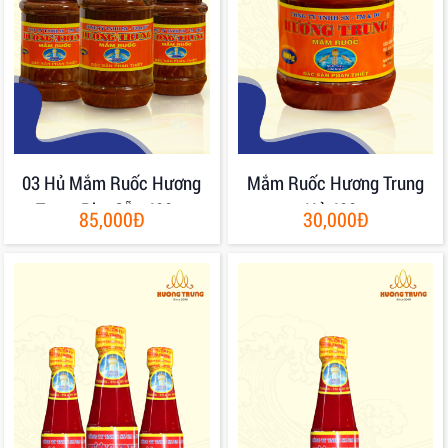
03 Hủ Mắm Ruốc Hương
Mắm Ruốc Hương Trung
Trung Pha Sẵn 400gr
Hủ 400g
85,000Đ
30,000Đ