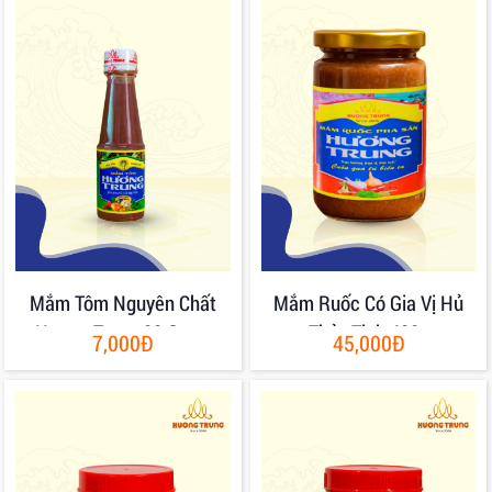
Mắm Tôm Nguyên Chất
Mắm Ruốc Có Gia Vị Hủ
Hương Trung 80 Gram
Thủy Tinh 400g
7,000Đ
45,000Đ