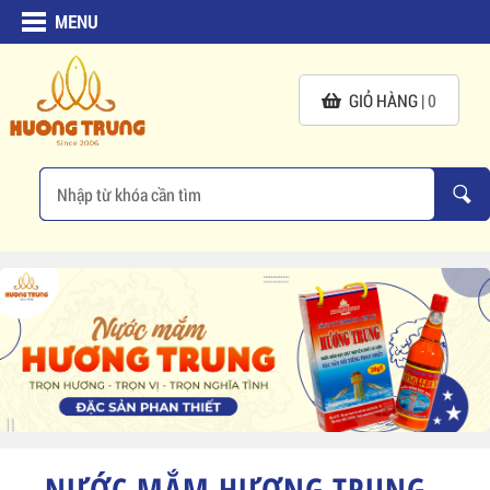
MENU
GIỎ HÀNG |
0
NƯỚC MẮM HƯƠNG TRUNG -