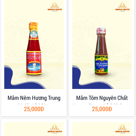
Mắm Nêm Hương Trung
Mắm Tôm Nguyên Chất
Có Gia Vị 250gr
Hương Trung Hủ 200 Gram
25,000Đ
25,000Đ