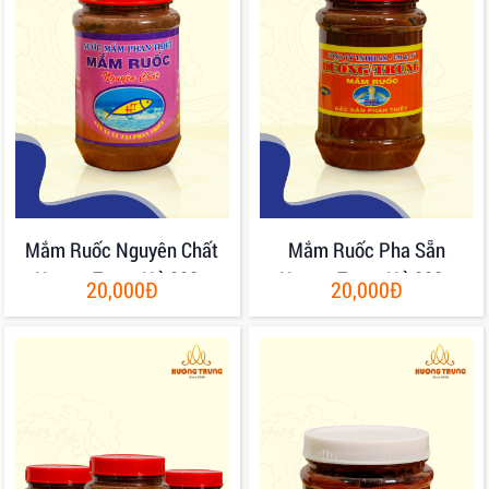
Mắm Ruốc Nguyên Chất
Mắm Ruốc Pha Sẵn
Hương Trung Hủ 200g
Hương Trung Hủ 200g
20,000Đ
20,000Đ