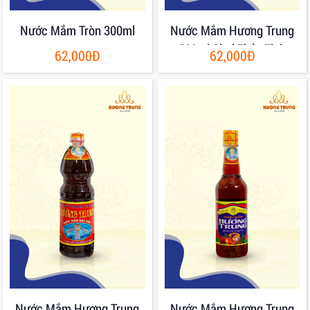
Nước Mắm Tròn 300ml
Nước Mắm Hương Trung
500ml Chai Thủy Tinh
62,000Đ
62,000Đ
Nước Mắm Hương Trung
Nước Mắm Hương Trung