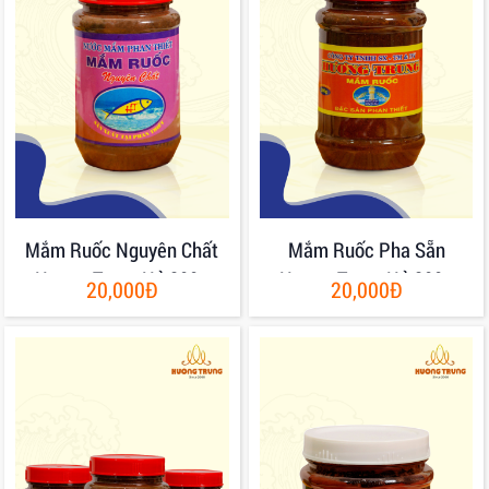
Mắm Ruốc Nguyên Chất
Mắm Ruốc Pha Sẵn
Hương Trung Hủ 200g
Hương Trung Hủ 200g
20,000Đ
20,000Đ