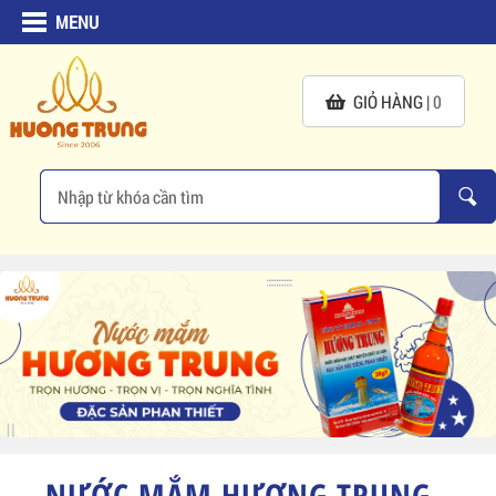
MENU
GIỎ HÀNG |
0
NƯỚC MẮM HƯƠNG TRUNG -