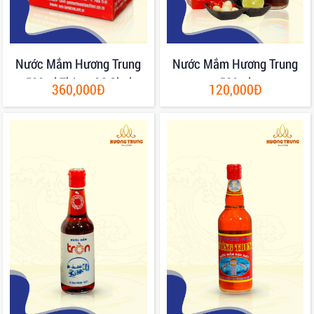
Nước Mắm Hương Trung
Nước Mắm Hương Trung
500ml Thùng 06 Chai
500ml
360,000Đ
120,000Đ