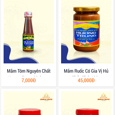
Mắm Tôm Nguyên Chất
Mắm Ruốc Có Gia Vị Hủ
Hương Trung 80 Gram
Thủy Tinh 400g
7,000Đ
45,000Đ