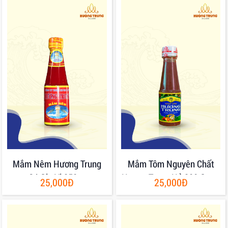
Mắm Nêm Hương Trung
Mắm Tôm Nguyên Chất
Có Gia Vị 250gr
Hương Trung Hủ 200 Gram
25,000Đ
25,000Đ