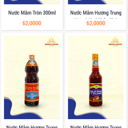
Nước Mắm Tròn 300ml
Nước Mắm Hương Trung
500ml Chai Thủy Tinh
62,000Đ
62,000Đ
Nước Mắm Hương Trung
Nước Mắm Hương Trung