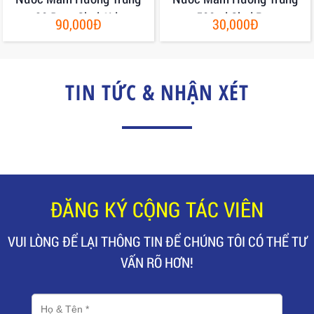
30 Đạm Chai 1Lit
500ml Chai Pet
90,000Đ
30,000Đ
TIN TỨC & NHẬN XÉT
ĐĂNG KÝ CỘNG TÁC VIÊN
VUI LÒNG ĐỂ LẠI THÔNG TIN ĐỂ CHÚNG TÔI CÓ THỂ TƯ
VẤN RÕ HƠN!