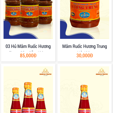
03 Hủ Mắm Ruốc Hương
Mắm Ruốc Hương Trung
Trung Pha Sẵn 400gr
Hủ 400g
85,000Đ
30,000Đ