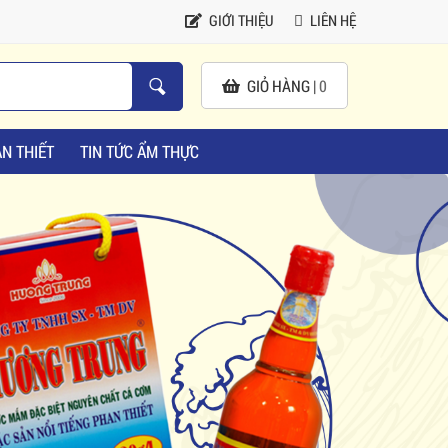
GIỚI THIỆU
LIÊN HỆ
GIỎ HÀNG |
0
N THIẾT
TIN TỨC ẨM THỰC