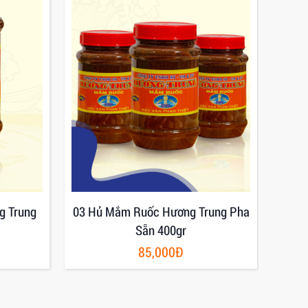
g Trung
03 Hủ Mắm Ruốc Hương Trung Pha
Mắm
Sẵn 400gr
85,000Đ