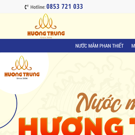
0853 721 033
Hotline:
NƯỚC MẮM PHAN THIẾT
M