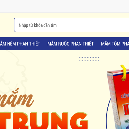
ẮM NÊM PHAN THIẾT
MẮM RUỐC PHAN THIẾT
MẮM TÔM PHA