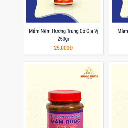
Mắm Nêm Hương Trung Có Gia Vị
Mắm 
250gr
25,000Đ