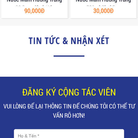
30 Đạm Chai 1Lit
500ml Chai Pet
90,000Đ
30,000Đ
TIN TỨC & NHẬN XÉT
ĐĂNG KÝ CỘNG TÁC VIÊN
VUI LÒNG ĐỂ LẠI THÔNG TIN ĐỂ CHÚNG TÔI CÓ THỂ TƯ
VẤN RÕ HƠN!