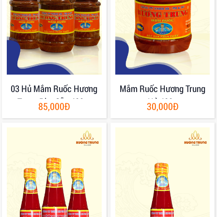
03 Hủ Mắm Ruốc Hương
Mắm Ruốc Hương Trung
Trung Pha Sẵn 400gr
Hủ 400g
85,000Đ
30,000Đ