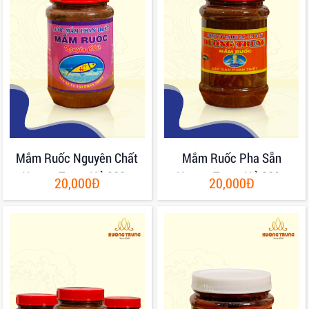
Mắm Ruốc Nguyên Chất
Mắm Ruốc Pha Sẵn
Hương Trung Hủ 200g
Hương Trung Hủ 200g
20,000Đ
20,000Đ