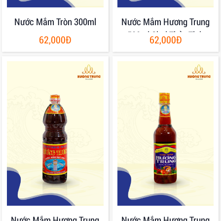
Nước Mắm Tròn 300ml
Nước Mắm Hương Trung
500ml Chai Thủy Tinh
62,000Đ
62,000Đ
Nước Mắm Hương Trung
Nước Mắm Hương Trung