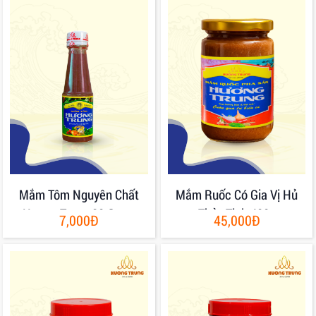
Mắm Tôm Nguyên Chất
Mắm Ruốc Có Gia Vị Hủ
Hương Trung 80 Gram
Thủy Tinh 400g
7,000Đ
45,000Đ