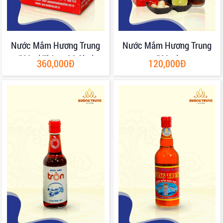
Nước Mắm Hương Trung
Nước Mắm Hương Trung
500ml Thùng 06 Chai
500ml
360,000Đ
120,000Đ