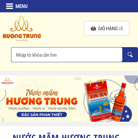
MENU
GIỎ HÀNG |
0
NƯỚC MẮM HƯƠNG TRUNG -