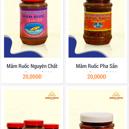
Mắm Ruốc Nguyên Chất
Mắm Ruốc Pha Sẵn
Hương Trung Hủ 200g
Hương Trung Hủ 200g
20,000Đ
20,000Đ