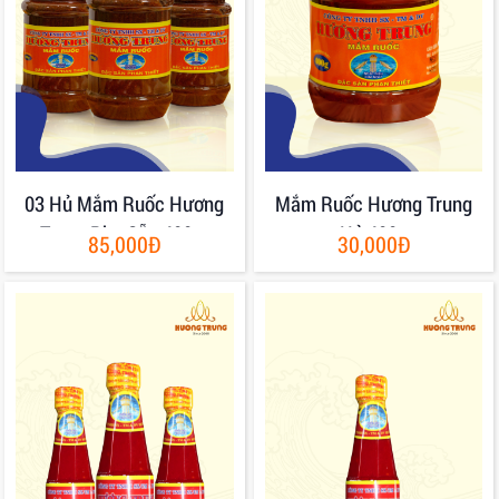
03 Hủ Mắm Ruốc Hương
Mắm Ruốc Hương Trung
Trung Pha Sẵn 400gr
Hủ 400g
85,000Đ
30,000Đ