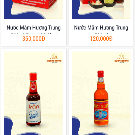
Nước Mắm Hương Trung
Nước Mắm Hương Trung
500ml Thùng 06 Chai
500ml
360,000Đ
120,000Đ