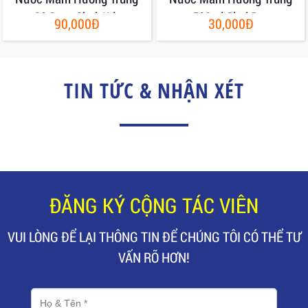
30 Đạm Chai 1Lit
500ml Chai Pet
90,000Đ
30,000Đ
TIN TỨC & NHẬN XÉT
ĐĂNG KÝ CỘNG TÁC VIÊN
VUI LÒNG ĐỂ LẠI THÔNG TIN ĐỂ CHÚNG TÔI CÓ THỂ TƯ
VẤN RÕ HƠN!