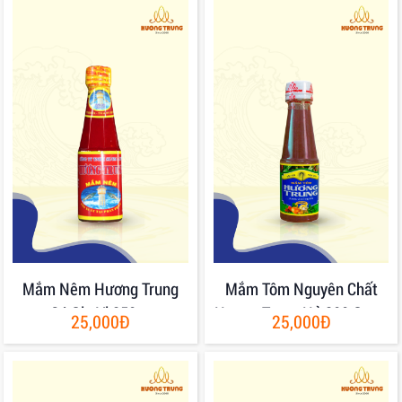
Mắm Nêm Hương Trung
Mắm Tôm Nguyên Chất
Có Gia Vị 250gr
Hương Trung Hủ 200 Gram
25,000Đ
25,000Đ