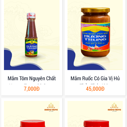
Mắm Tôm Nguyên Chất
Mắm Ruốc Có Gia Vị Hủ
Hương Trung 80 Gram
Thủy Tinh 400g
7,000Đ
45,000Đ