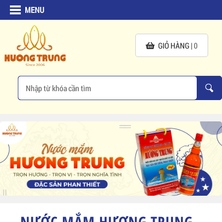
MENU
GIỎ HÀNG |
0
NƯỚC MẮM HƯƠNG TRUNG -