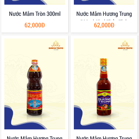
Nước Mắm Tròn 300ml
Nước Mắm Hương Trung
500ml Chai Thủy Tinh
62,000Đ
62,000Đ
Nước Mắm Hương Trung
Nước Mắm Hương Trung