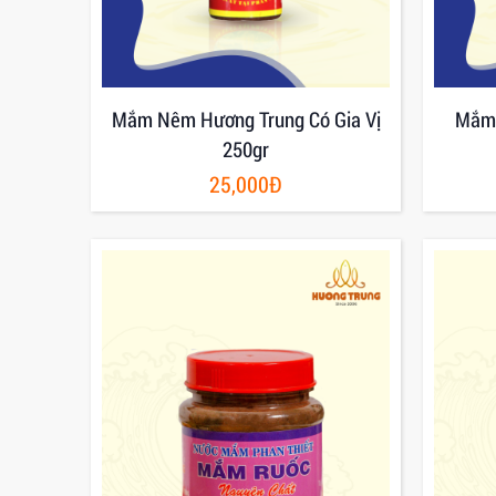
Mắm Nêm Hương Trung Có Gia Vị
Mắm 
250gr
25,000Đ