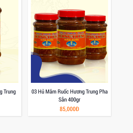
g Trung
03 Hủ Mắm Ruốc Hương Trung Pha
Mắm
Sẵn 400gr
85,000Đ