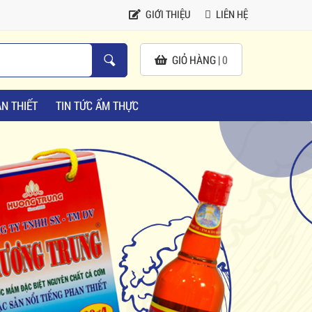
GIỚI THIỆU
LIÊN HỆ
GIỎ HÀNG |
0
N THIẾT
TIN TỨC ẨM THỰC