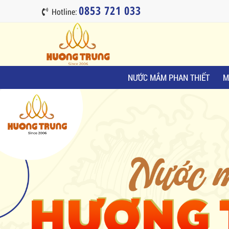
0853 721 033
Hotline:
NƯỚC MẮM PHAN THIẾT
M