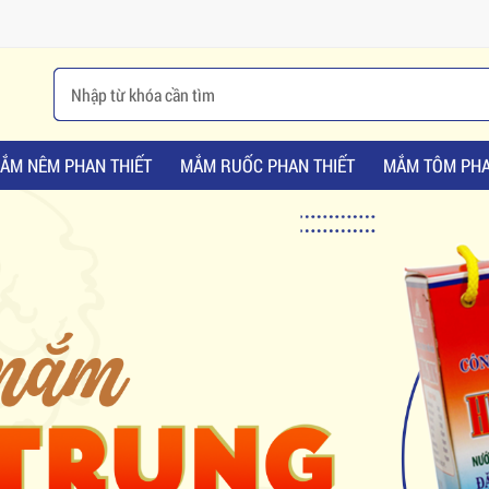
ẮM NÊM PHAN THIẾT
MẮM RUỐC PHAN THIẾT
MẮM TÔM PHA