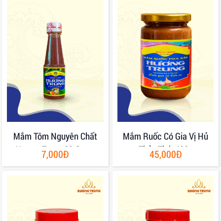
Mắm Tôm Nguyên Chất
Mắm Ruốc Có Gia Vị Hủ
Hương Trung 80 Gram
Thủy Tinh 400g
7,000Đ
45,000Đ