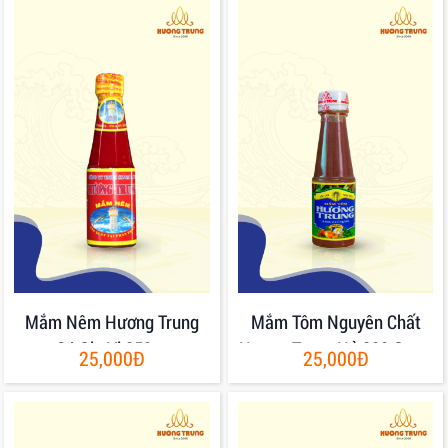
Mắm Nêm Hương Trung
Mắm Tôm Nguyên Chất
Có Gia Vị 250gr
Hương Trung Hủ 200 Gram
25,000Đ
25,000Đ