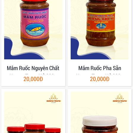
Mắm Ruốc Nguyên Chất
Mắm Ruốc Pha Sẵn
Hương Trung Hủ 200g
Hương Trung Hủ 200g
20,000Đ
20,000Đ