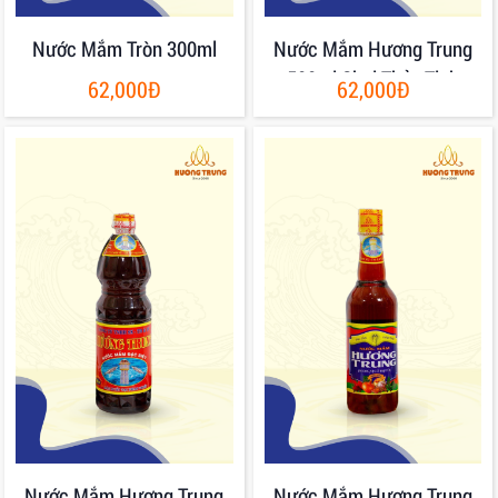
Nước Mắm Tròn 300ml
Nước Mắm Hương Trung
500ml Chai Thủy Tinh
62,000Đ
62,000Đ
Nước Mắm Hương Trung
Nước Mắm Hương Trung