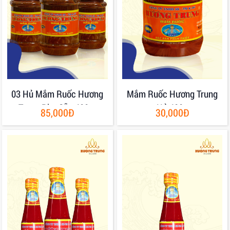
03 Hủ Mắm Ruốc Hương
Mắm Ruốc Hương Trung
Trung Pha Sẵn 400gr
Hủ 400g
85,000Đ
30,000Đ