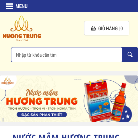
MENU
GIỎ HÀNG |
0
NƯỚC MẮM HƯƠNG TRUNG -