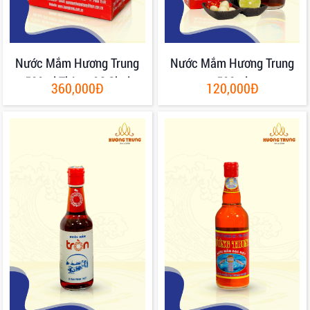
Nước Mắm Hương Trung
Nước Mắm Hương Trung
500ml Thùng 06 Chai
500ml
360,000Đ
120,000Đ