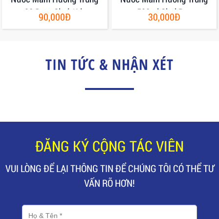
30 Đạm Chai 1Lit
500ml Chai Pet
90,000Đ
30,000Đ
TIN TỨC & NHẬN XÉT
ĐĂNG KÝ CỘNG TÁC VIÊN
VUI LÒNG ĐỂ LẠI THÔNG TIN ĐỂ CHÚNG TÔI CÓ THỂ TƯ
VẤN RÕ HƠN!