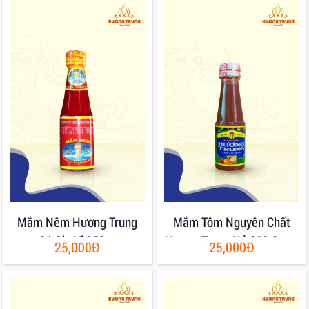
Mắm Nêm Hương Trung
Mắm Tôm Nguyên Chất
Có Gia Vị 250gr
Hương Trung Hủ 200 Gram
25,000Đ
25,000Đ