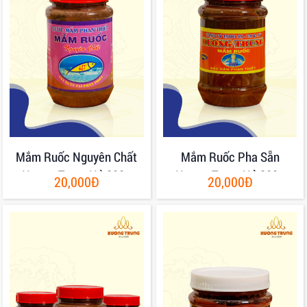
Mắm Ruốc Nguyên Chất
Mắm Ruốc Pha Sẵn
Hương Trung Hủ 200g
Hương Trung Hủ 200g
20,000Đ
20,000Đ