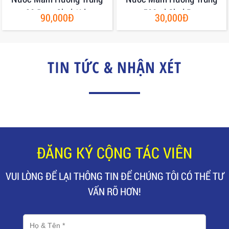
30 Đạm Chai 1Lit
500ml Chai Pet
90,000Đ
30,000Đ
TIN TỨC & NHẬN XÉT
ĐĂNG KÝ CỘNG TÁC VIÊN
VUI LÒNG ĐỂ LẠI THÔNG TIN ĐỂ CHÚNG TÔI CÓ THỂ TƯ
VẤN RÕ HƠN!