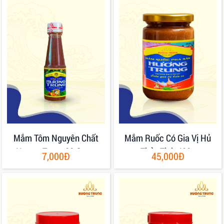
Mắm Tôm Nguyên Chất
Mắm Ruốc Có Gia Vị Hủ
Hương Trung 80 Gram
Thủy Tinh 400g
7,000Đ
45,000Đ