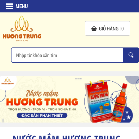
MENU
GIỎ HÀNG |
0
NƯỚC MẮM HƯƠNG TRUNG -