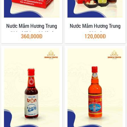
Nước Mắm Hương Trung
Nước Mắm Hương Trung
500ml Thùng 06 Chai
500ml
360,000Đ
120,000Đ