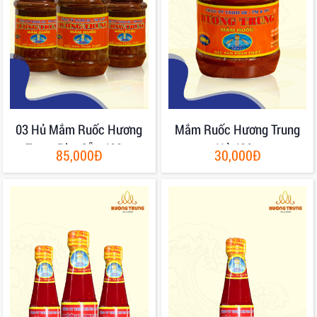
03 Hủ Mắm Ruốc Hương
Mắm Ruốc Hương Trung
Trung Pha Sẵn 400gr
Hủ 400g
85,000Đ
30,000Đ