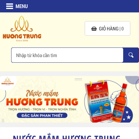
MENU
GIỎ HÀNG |
0
NƯỚC MẮM HƯƠNG TRUNG -