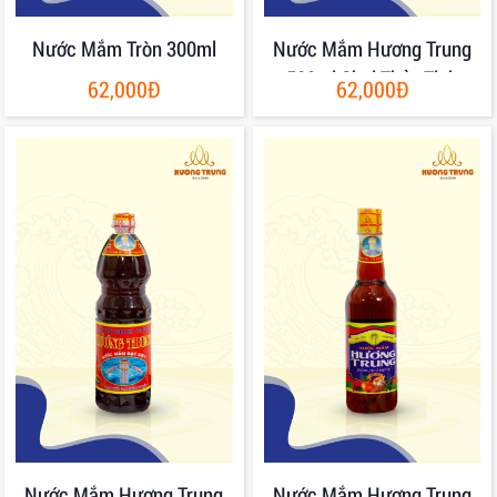
Nước Mắm Tròn 300ml
Nước Mắm Hương Trung
500ml Chai Thủy Tinh
62,000Đ
62,000Đ
Nước Mắm Hương Trung
Nước Mắm Hương Trung