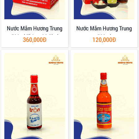
Nước Mắm Hương Trung
Nước Mắm Hương Trung
500ml Thùng 06 Chai
500ml
360,000Đ
120,000Đ