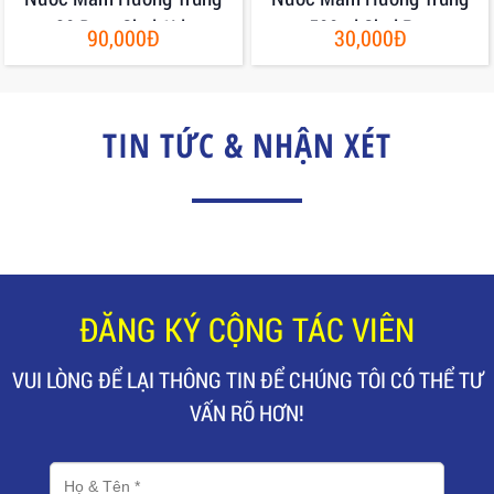
30 Đạm Chai 1Lit
500ml Chai Pet
90,000Đ
30,000Đ
TIN TỨC & NHẬN XÉT
ĐĂNG KÝ CỘNG TÁC VIÊN
VUI LÒNG ĐỂ LẠI THÔNG TIN ĐỂ CHÚNG TÔI CÓ THỂ TƯ
VẤN RÕ HƠN!