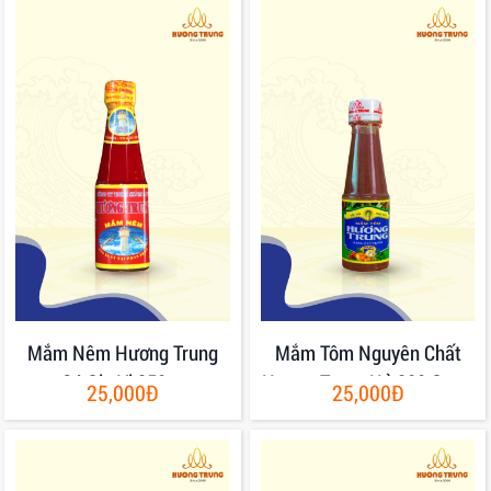
Mắm Nêm Hương Trung
Mắm Tôm Nguyên Chất
Có Gia Vị 250gr
Hương Trung Hủ 200 Gram
25,000Đ
25,000Đ