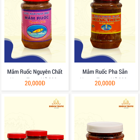
Mắm Ruốc Nguyên Chất
Mắm Ruốc Pha Sẵn
Hương Trung Hủ 200g
Hương Trung Hủ 200g
20,000Đ
20,000Đ