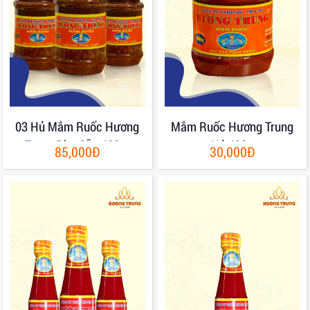
03 Hủ Mắm Ruốc Hương
Mắm Ruốc Hương Trung
Trung Pha Sẵn 400gr
Hủ 400g
85,000Đ
30,000Đ