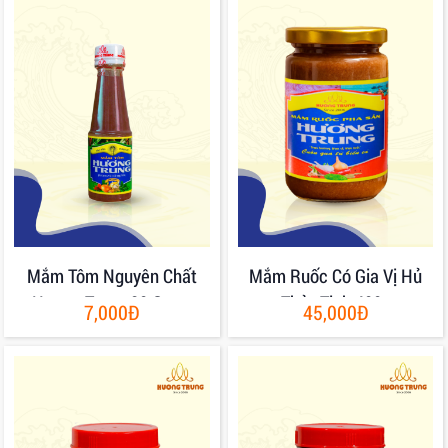
Mắm Tôm Nguyên Chất
Mắm Ruốc Có Gia Vị Hủ
Hương Trung 80 Gram
Thủy Tinh 400g
7,000Đ
45,000Đ