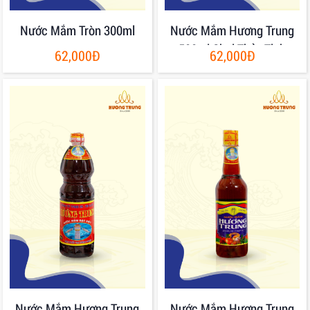
Nước Mắm Tròn 300ml
Nước Mắm Hương Trung
500ml Chai Thủy Tinh
62,000Đ
62,000Đ
Nước Mắm Hương Trung
Nước Mắm Hương Trung