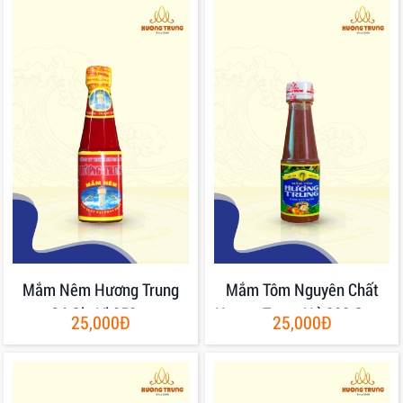
Mắm Nêm Hương Trung
Mắm Tôm Nguyên Chất
Có Gia Vị 250gr
Hương Trung Hủ 200 Gram
25,000Đ
25,000Đ