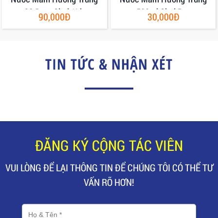
30 Đạm Chai 1Lit
500ml Chai Pet
90,000Đ
30,000Đ
TIN TỨC & NHẬN XÉT
ĐĂNG KÝ CỘNG TÁC VIÊN
VUI LÒNG ĐỂ LẠI THÔNG TIN ĐỂ CHÚNG TÔI CÓ THỂ TƯ
VẤN RÕ HƠN!