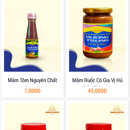
Mắm Tôm Nguyên Chất
Mắm Ruốc Có Gia Vị Hủ
Hương Trung 80 Gram
Thủy Tinh 400g
7,000Đ
45,000Đ