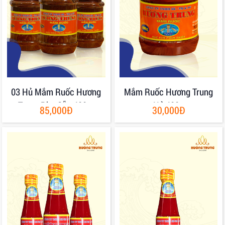
03 Hủ Mắm Ruốc Hương
Mắm Ruốc Hương Trung
Trung Pha Sẵn 400gr
Hủ 400g
85,000Đ
30,000Đ