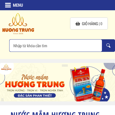
MENU
GIỎ HÀNG |
0
NƯỚC MẮM HƯƠNG TRUNG -