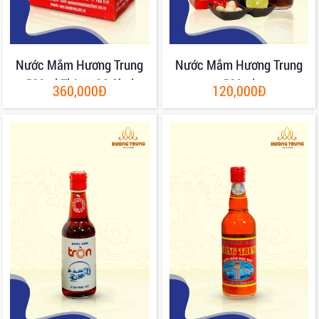
Nước Mắm Hương Trung
Nước Mắm Hương Trung
500ml Thùng 06 Chai
500ml
360,000Đ
120,000Đ