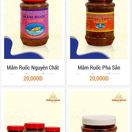
Mắm Ruốc Nguyên Chất
Mắm Ruốc Pha Sẵn
Hương Trung Hủ 200g
Hương Trung Hủ 200g
20,000Đ
20,000Đ