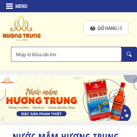
MENU
GIỎ HÀNG |
0
NƯỚC MẮM HƯƠNG TRUNG -