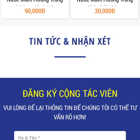
30 Đạm Chai 1Lit
500ml Chai Pet
90,000Đ
30,000Đ
TIN TỨC & NHẬN XÉT
ĐĂNG KÝ CỘNG TÁC VIÊN
VUI LÒNG ĐỂ LẠI THÔNG TIN ĐỂ CHÚNG TÔI CÓ THỂ TƯ
VẤN RÕ HƠN!