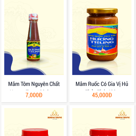
Mắm Tôm Nguyên Chất
Mắm Ruốc Có Gia Vị Hủ
Hương Trung 80 Gram
Thủy Tinh 400g
7,000Đ
45,000Đ