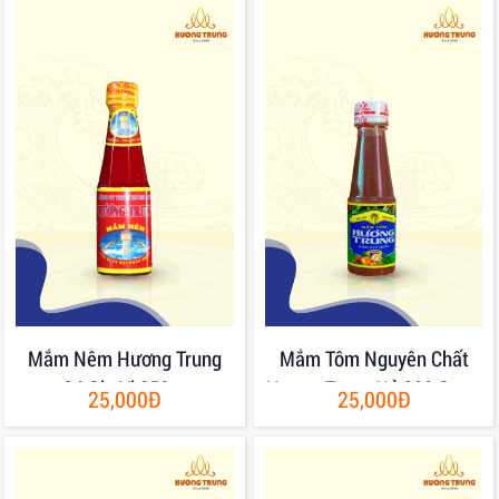
Mắm Nêm Hương Trung
Mắm Tôm Nguyên Chất
Có Gia Vị 250gr
Hương Trung Hủ 200 Gram
25,000Đ
25,000Đ