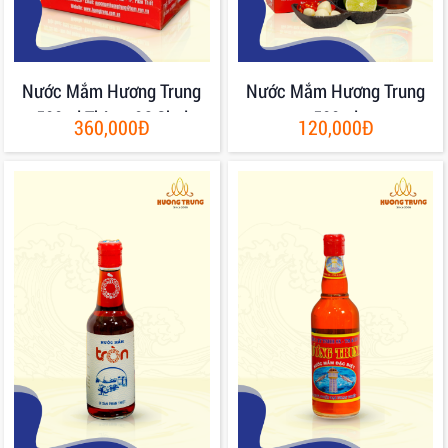
Nước Mắm Hương Trung
Nước Mắm Hương Trung
500ml Thùng 06 Chai
500ml
360,000Đ
120,000Đ