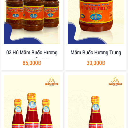
03 Hủ Mắm Ruốc Hương
Mắm Ruốc Hương Trung
Trung Pha Sẵn 400gr
Hủ 400g
85,000Đ
30,000Đ