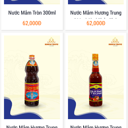
Nước Mắm Tròn 300ml
Nước Mắm Hương Trung
500ml Chai Thủy Tinh
62,000Đ
62,000Đ
Nước Mắm Hương Trung
Nước Mắm Hương Trung