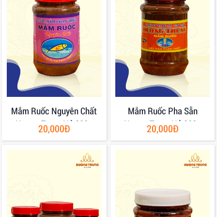
Mắm Ruốc Nguyên Chất
Mắm Ruốc Pha Sẵn
Hương Trung Hủ 200g
Hương Trung Hủ 200g
20,000Đ
20,000Đ