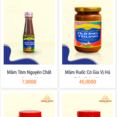
Mắm Tôm Nguyên Chất
Mắm Ruốc Có Gia Vị Hủ
Hương Trung 80 Gram
Thủy Tinh 400g
7,000Đ
45,000Đ