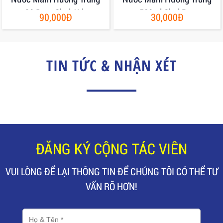
30 Đạm Chai 1Lit
500ml Chai Pet
90,000Đ
30,000Đ
TIN TỨC & NHẬN XÉT
ĐĂNG KÝ CỘNG TÁC VIÊN
VUI LÒNG ĐỂ LẠI THÔNG TIN ĐỂ CHÚNG TÔI CÓ THỂ TƯ
VẤN RÕ HƠN!