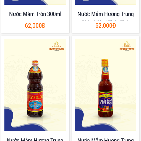
Nước Mắm Tròn 300ml
Nước Mắm Hương Trung
500ml Chai Thủy Tinh
62,000Đ
62,000Đ
Nước Mắm Hương Trung
Nước Mắm Hương Trung