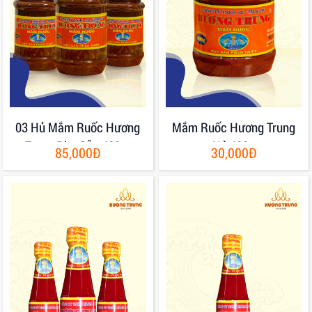
03 Hủ Mắm Ruốc Hương
Mắm Ruốc Hương Trung
Trung Pha Sẵn 400gr
Hủ 400g
85,000Đ
30,000Đ