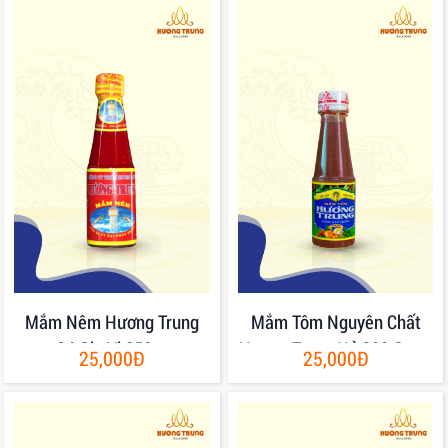
Mắm Nêm Hương Trung
Mắm Tôm Nguyên Chất
Có Gia Vị 250gr
Hương Trung Hủ 200 Gram
25,000Đ
25,000Đ