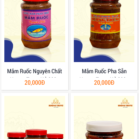
Mắm Ruốc Nguyên Chất
Mắm Ruốc Pha Sẵn
Hương Trung Hủ 200g
Hương Trung Hủ 200g
20,000Đ
20,000Đ