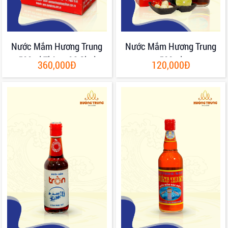
Nước Mắm Hương Trung
Nước Mắm Hương Trung
500ml Thùng 06 Chai
500ml
360,000Đ
120,000Đ