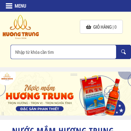
MENU
GIỎ HÀNG |
0
NƯỚC MẮM HƯƠNG TRUNG -