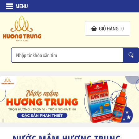
MENU
GIỎ HÀNG |
0
NƯỚC MẮM HƯƠNG TRUNG -