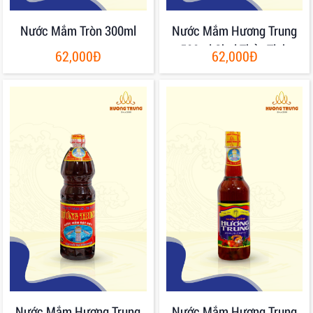
Nước Mắm Tròn 300ml
Nước Mắm Hương Trung
500ml Chai Thủy Tinh
62,000Đ
62,000Đ
Nước Mắm Hương Trung
Nước Mắm Hương Trung