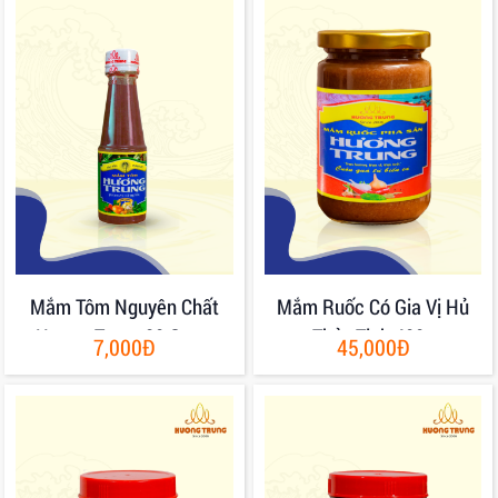
Mắm Tôm Nguyên Chất
Mắm Ruốc Có Gia Vị Hủ
Hương Trung 80 Gram
Thủy Tinh 400g
7,000Đ
45,000Đ