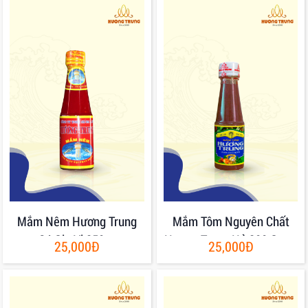
Mắm Nêm Hương Trung
Mắm Tôm Nguyên Chất
Có Gia Vị 250gr
Hương Trung Hủ 200 Gram
25,000Đ
25,000Đ