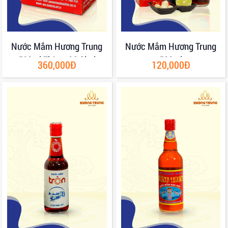
Nước Mắm Hương Trung
Nước Mắm Hương Trung
500ml Thùng 06 Chai
500ml
360,000Đ
120,000Đ