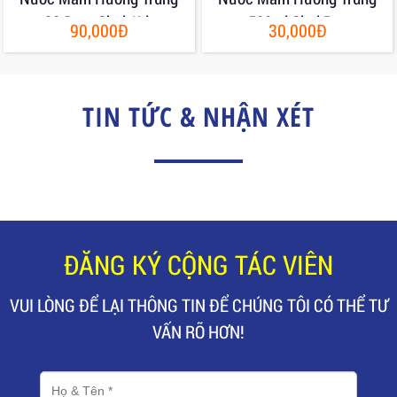
30 Đạm Chai 1Lit
500ml Chai Pet
90,000Đ
30,000Đ
TIN TỨC & NHẬN XÉT
ĐĂNG KÝ CỘNG TÁC VIÊN
VUI LÒNG ĐỂ LẠI THÔNG TIN ĐỂ CHÚNG TÔI CÓ THỂ TƯ
VẤN RÕ HƠN!