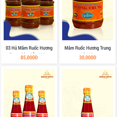
03 Hủ Mắm Ruốc Hương
Mắm Ruốc Hương Trung
Trung Pha Sẵn 400gr
Hủ 400g
85,000Đ
30,000Đ