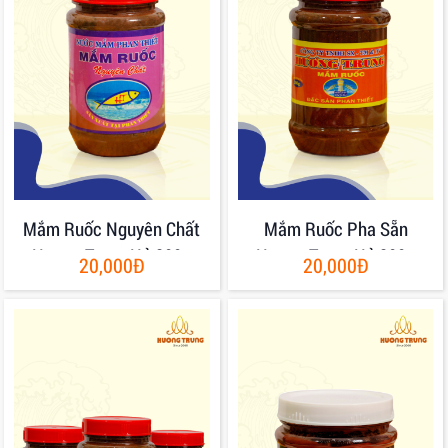
Mắm Ruốc Nguyên Chất
Mắm Ruốc Pha Sẵn
Hương Trung Hủ 200g
Hương Trung Hủ 200g
20,000Đ
20,000Đ