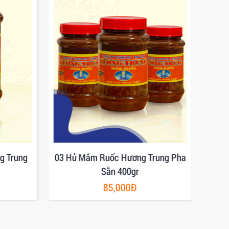
g Trung
03 Hủ Mắm Ruốc Hương Trung Pha
Mắm
Sẵn 400gr
85,000Đ