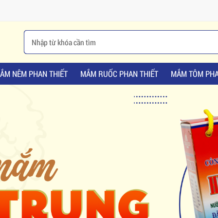
ẮM NÊM PHAN THIẾT
MẮM RUỐC PHAN THIẾT
MẮM TÔM PHA