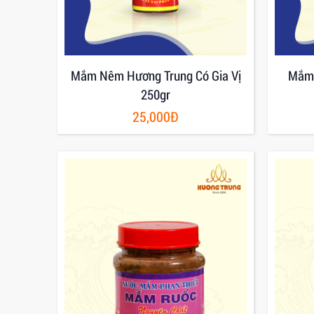
Mắm Nêm Hương Trung Có Gia Vị
Mắm 
250gr
25,000Đ