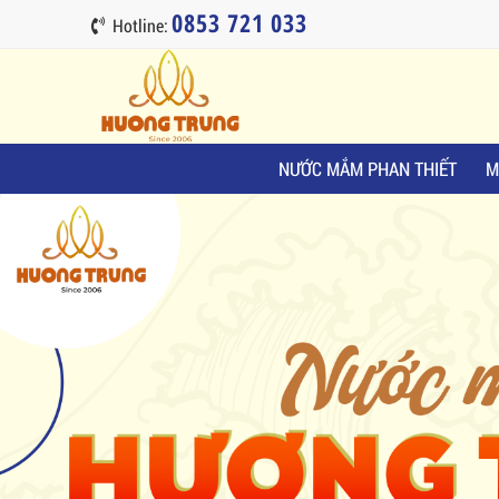
0853 721 033
Hotline:
NƯỚC MẮM PHAN THIẾT
M