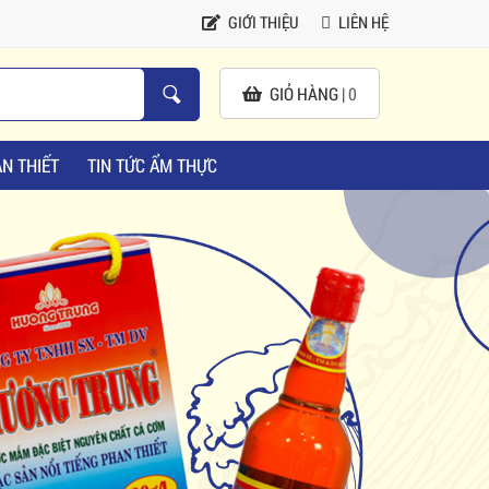
GIỚI THIỆU
LIÊN HỆ
GIỎ HÀNG |
0
N THIẾT
TIN TỨC ẨM THỰC