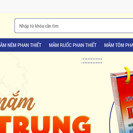
ẮM NÊM PHAN THIẾT
MẮM RUỐC PHAN THIẾT
MẮM TÔM PHA