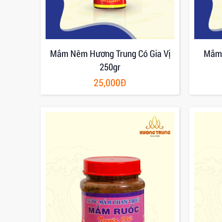
Mắm Nêm Hương Trung Có Gia Vị
Mắm 
250gr
25,000Đ