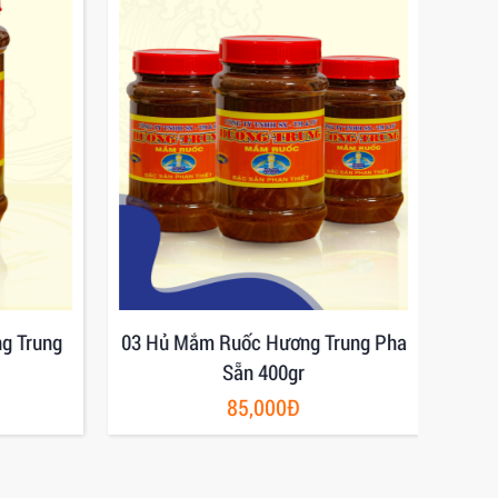
g Trung
03 Hủ Mắm Ruốc Hương Trung Pha
Mắm
Sẵn 400gr
85,000Đ