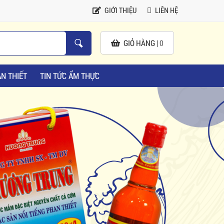
GIỚI THIỆU
LIÊN HỆ
GIỎ HÀNG |
0
N THIẾT
TIN TỨC ẨM THỰC