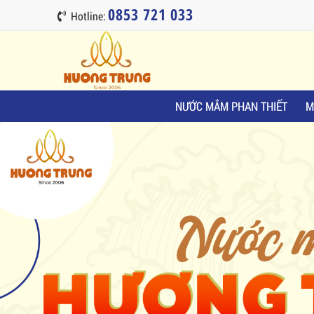
0853 721 033
Hotline:
NƯỚC MẮM PHAN THIẾT
M