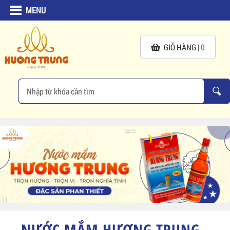
MENU
GIỎ HÀNG |
0
NƯỚC MẮM HƯƠNG TRUNG -