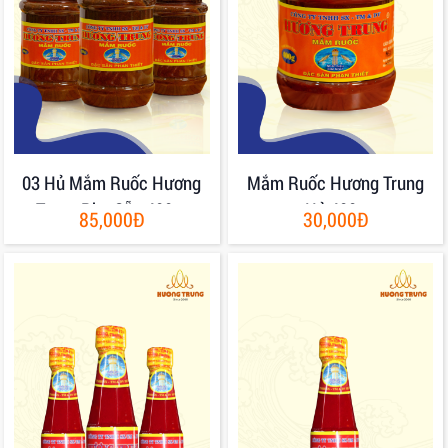
03 Hủ Mắm Ruốc Hương
Mắm Ruốc Hương Trung
Trung Pha Sẵn 400gr
Hủ 400g
85,000Đ
30,000Đ