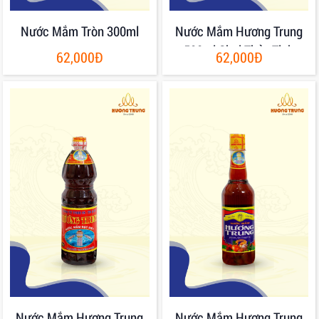
Nước Mắm Tròn 300ml
Nước Mắm Hương Trung
500ml Chai Thủy Tinh
62,000Đ
62,000Đ
Nước Mắm Hương Trung
Nước Mắm Hương Trung