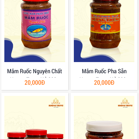
Mắm Ruốc Nguyên Chất
Mắm Ruốc Pha Sẵn
Hương Trung Hủ 200g
Hương Trung Hủ 200g
20,000Đ
20,000Đ