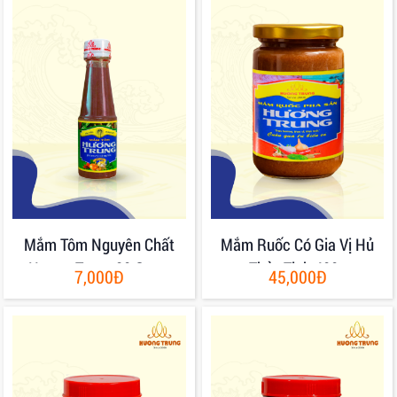
Mắm Tôm Nguyên Chất
Mắm Ruốc Có Gia Vị Hủ
Hương Trung 80 Gram
Thủy Tinh 400g
7,000Đ
45,000Đ