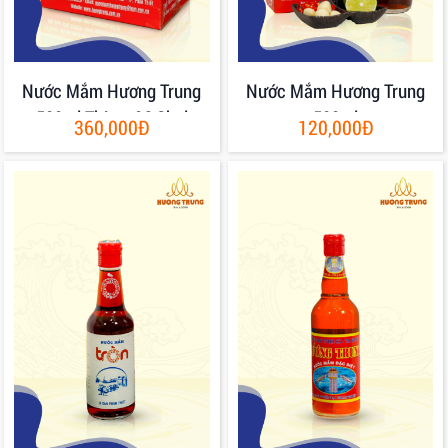
Nước Mắm Hương Trung
Nước Mắm Hương Trung
500ml Thùng 06 Chai
500ml
360,000Đ
120,000Đ