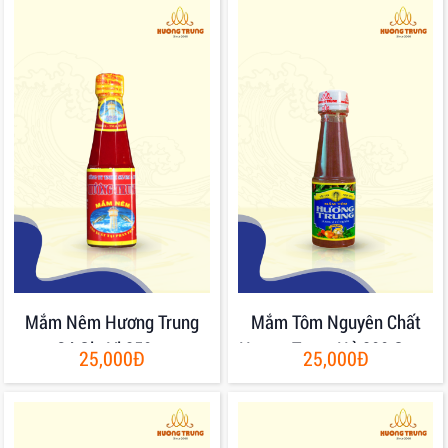
Mắm Nêm Hương Trung
Mắm Tôm Nguyên Chất
Có Gia Vị 250gr
Hương Trung Hủ 200 Gram
25,000Đ
25,000Đ